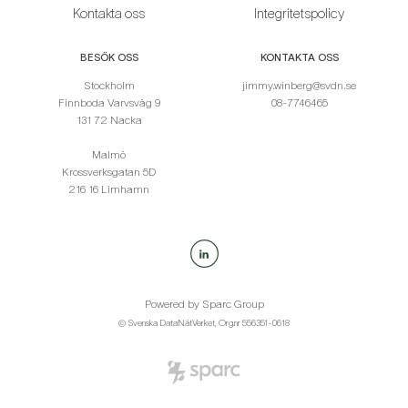
Kontakta oss
Integritetspolicy
BESÖK OSS
KONTAKTA OSS
Stockholm
jimmy.winberg@svdn.se
Finnboda Varvsväg 9
08-7746465
131 72 Nacka
Malmö
Krossverksgatan 5D
216 16 Limhamn
Powered by
Sparc Group
© Svenska DataNätVerket, Org.nr 556351-0618